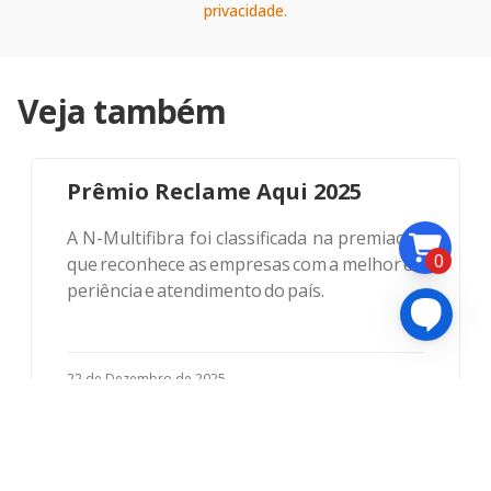
privacidade
.
Veja também
N-MultiFibra
Avaliações
Prêmio Reclame Aqui 2025
A N-Multifibra foi classificada na premiação
0
que reconhece as empresas com a melhor ex
periência e atendimento do país.
22 de Dezembro de 2025
Parceria
Produtos
7 Motivos para Assinar o
Streaming Max na N-